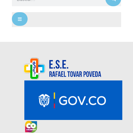
Menú conmutador hamburguesa