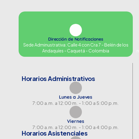
Dirección de Notificaciones
Sede Adminustrativa: Calle 4 con Cra 7 - Belén de los
Andaquíes - Caquetá - Colombia
n
Horarios Administrativos
Lunes a Jueves
7:00 a.m. a 12:00 m. - 1:00 a 5:00 p.m.
Viernes
7:00 a.m. a 12:00 m. - 1:00 a 4:00 p.m.
Horarios Asistenciales