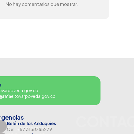
No hay comentarios que mostrar.
s
tovarpoveda.gov.co
es@rafaeltovarpoveda.gov.co
CONTA
rgencias
Belén de los Andaquíes
Cel: +57 3138785279