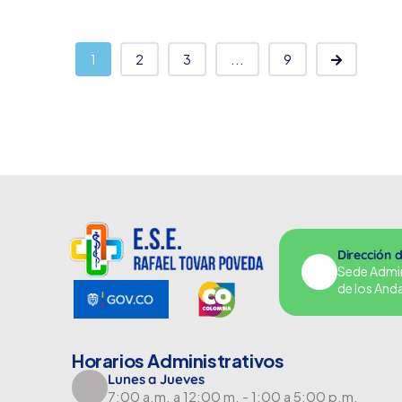
1
2
3
...
9
Dirección 
Sede Adminu
de los And
Horarios Administrativos
Lunes a Jueves
7:00 a.m. a 12:00 m. - 1:00 a 5:00 p.m.