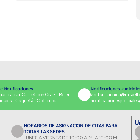
de Notificaciones
Notificaciones Judiciale
strativa: Calle 4 con Cra 7 - Belén
ventanillaunica@rafael
aquíes - Caquetá - Colombia
notificacionesjudicial
U
HORARIOS DE ASIGNACION DE CITAS PARA
TODAS LAS SEDES
LUNES A VIERNES DE 10:00 A.M. A 12:00 M