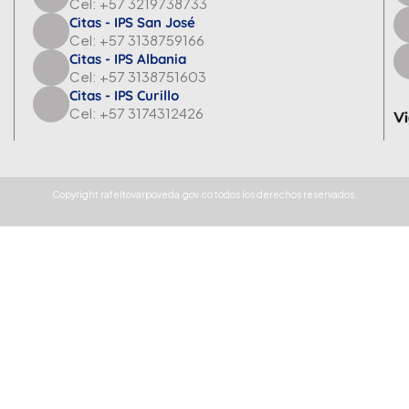
Cel: +57 3219738733
Citas - IPS San José
Cel: +57 3138759166
Citas - IPS Albania
Cel: +57 3138751603
Citas - IPS Curillo
Cel: +57 3174312426
Copyright rafeltovarpoveda.gov.co todos los derechos reservados.