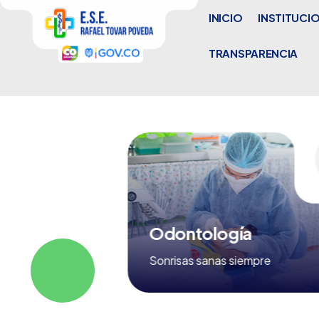
INICIO
INSTITUCI
TRANSPARENCIA
línico
Odontología
 confiables
Sonrisas sanas siempre