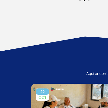
Aquí encont
22
OCT