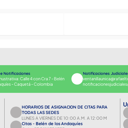
de Notificaciones
Notificaciones Judiciale
strativa: Calle 4 con Cra 7 - Belén
ventanillaunica@rafael
aquíes - Caquetá - Colombia
notificacionesjudicial
U
HORARIOS DE ASIGNACION DE CITAS PARA
TODAS LAS SEDES
LUNES A VIERNES DE 10:00 A.M. A 12:00 M
Citas - Belén de los Andaquíes