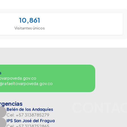
10,861
Visitantes únicos
s
tovarpoveda.gov.co
es@rafaeltovarpoveda.gov.co
CONTA
rgencias
Belén de los Andaquíes
Cel: +57 3138785279
IPS San José del Fragua
Cel: +57 3138752865