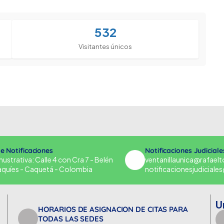
532
Visitantes únicos
de Notificaciones
Notificaciones Judiciale
strativa: Calle 4 con Cra 7 - Belén
ventanillaunica@rafael
aquíes - Caquetá - Colombia
notificacionesjudicial
U
HORARIOS DE ASIGNACION DE CITAS PARA
TODAS LAS SEDES