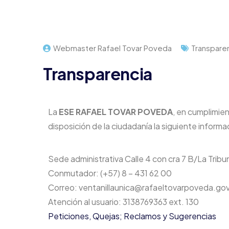
Webmaster Rafael Tovar Poveda
Transpare
Transparencia
La
ESE RAFAEL TOVAR POVEDA
, en cumplimie
disposición de la ciudadanía la siguiente informa
Sede administrativa Calle 4 con cra 7 B/La Tri
Conmutador: (+57) 8 – 431 62 00
Correo: ventanillaunica@rafaeltovarpoveda.go
Atención al usuario: 3138769363 ext. 130
Peticiones, Quejas; Reclamos y Sugerencias