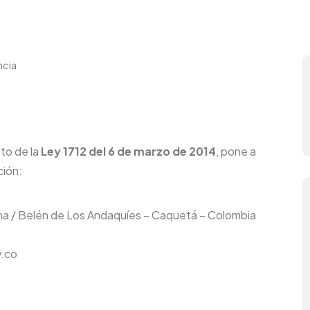
ncia
nto de la
Ley 1712 del 6 de marzo de 2014
, pone a
ción:
buna / Belén de Los Andaquíes – Caquetá – Colombia
v.co