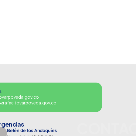
s
tovarpoveda.gov.co
es@rafaeltovarpoveda.gov.co
CONTA
rgencias
Belén de los Andaquíes