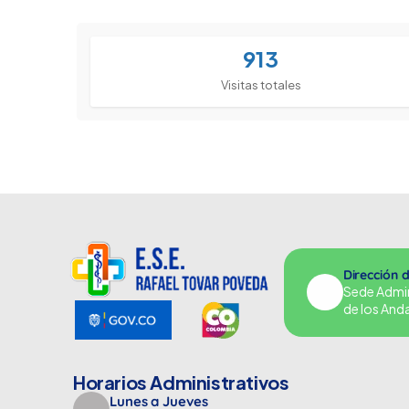
913
Visitas totales
Dirección 
Sede Adminu
de los And
Horarios Administrativos
Lunes a Jueves