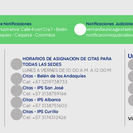
de Notificaciones
Notificaciones Judiciale
strativa: Calle 4 con Cra 7 - Belén
ventanillaunica@rafael
aquíes - Caquetá - Colombia
notificacionesjudicial
U
HORARIOS DE ASIGNACION DE CITAS PARA
TODAS LAS SEDES
LUNES A VIERNES DE 10:00 A.M. A 12:00 M
Citas - Belén de los Andaquíes
Cel: +57 3219738733
Citas - IPS San José
Cel: +57 3138759166
Citas - IPS Albania
Cel: +57 3138751603
Citas - IPS Curillo
Cel: +57 3174312426