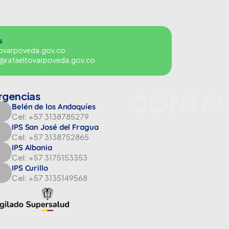
s
tovarpoveda.gov.co
es@rafaeltovarpoveda.gov.co
CONTA
rgencias
Belén de los Andaquíes
Cel: +57 3138785279
IPS San José del Fragua
Cel: +57 3138752865
IPS Albania
Cel: +57 3175153353
IPS Curillo
Cel: +57 3135149568