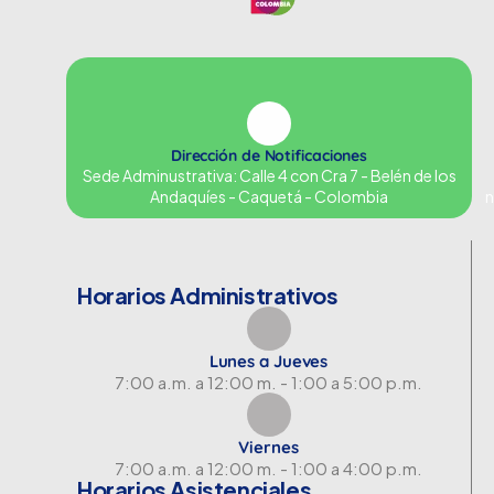
Dirección de Notificaciones
Sede Adminustrativa: Calle 4 con Cra 7 - Belén de los
Andaquíes - Caquetá - Colombia
n
Horarios Administrativos
Lunes a Jueves
7:00 a.m. a 12:00 m. - 1:00 a 5:00 p.m.
Viernes
7:00 a.m. a 12:00 m. - 1:00 a 4:00 p.m.
Horarios Asistenciales