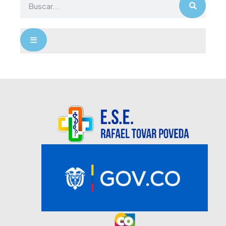
Menú conmutador hamburguesa