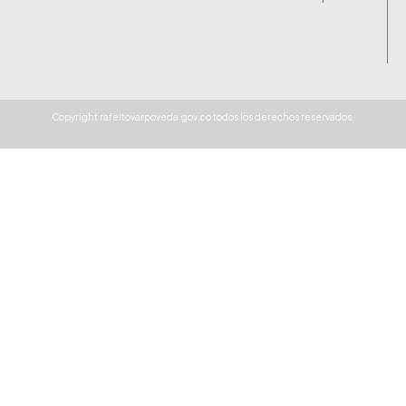
Copyright rafeltovarpoveda.gov.co todos los derechos reservados.