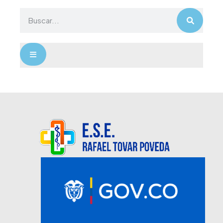
Menú conmutador hamburguesa