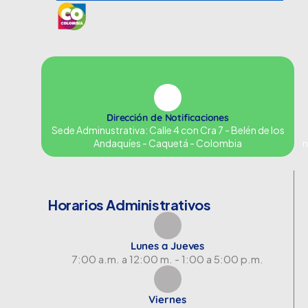
Dirección de Notificaciones
Sede Adminustrativa: Calle 4 con Cra 7 - Belén de los
Andaquíes - Caquetá - Colombia
n
Horarios Administrativos
Lunes a Jueves
7:00 a.m. a 12:00 m. - 1:00 a 5:00 p.m.
Viernes