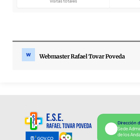
Visitas totales
Webmaster Rafael Tovar Poveda
Dirección 
Sede Adminu
de los And