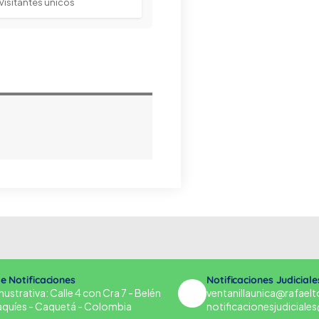
Visitantes únicos
de Notificaciones
Notificaciones Judiciale
strativa: Calle 4 con Cra 7 - Belén
ventanillaunica@rafael
aquíes - Caquetá - Colombia
notificacionesjudicial