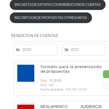
ENCUESTA DE SATISFACCION RENDICION DE CUENTAS
INSCRIPCION DE PROPUESTAS O PREGUNTAS
RENDICION DE CUENTAS
2020
2021
formato para la presentación
de propuestas
Size:
18.38 KB
Hits:
143
Fecha añadida:
04-05-2023
REGLAMENTO AUDIENCIA