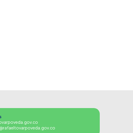
s
tovarpoveda.gov.co
es@rafaeltovarpoveda.gov.co