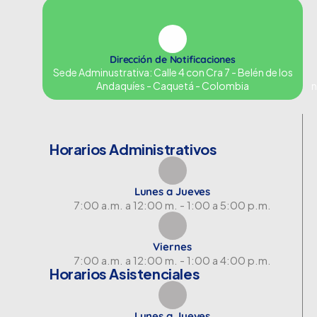
Dirección de Notificaciones
Sede Adminustrativa: Calle 4 con Cra 7 - Belén de los
Andaquíes - Caquetá - Colombia
n
Horarios Administrativos
Lunes a Jueves
7:00 a.m. a 12:00 m. - 1:00 a 5:00 p.m.
Viernes
7:00 a.m. a 12:00 m. - 1:00 a 4:00 p.m.
Horarios Asistenciales
Lunes a Jueves