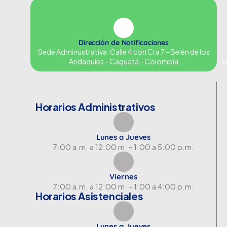
Dirección de Notificaciones
Sede Adminustrativa: Calle 4 con Cra 7 - Belén de los
Andaquíes - Caquetá - Colombia
n
Horarios Administrativos
Lunes a Jueves
7:00 a.m. a 12:00 m. - 1:00 a 5:00 p.m.
Viernes
7:00 a.m. a 12:00 m. - 1:00 a 4:00 p.m.
Horarios Asistenciales
Lunes a Jueves