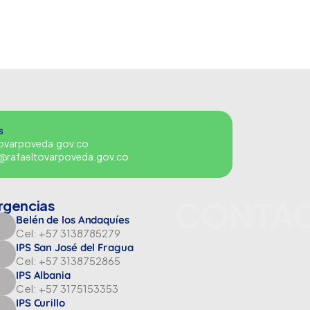
s
tovarpoveda.gov.co
es@rafaeltovarpoveda.gov.co
CONTA
rgencias
Belén de los Andaquíes
Cel: +57 3138785279
IPS San José del Fragua
Cel: +57 3138752865
IPS Albania
Cel: +57 3175153353
IPS Curillo