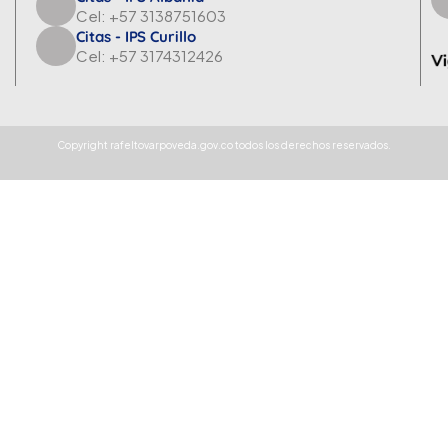
Cel: +57 3138751603
Citas - IPS Curillo
Cel: +57 3174312426
Copyright rafeltovarpoveda.gov.co todos los derechos reservados.