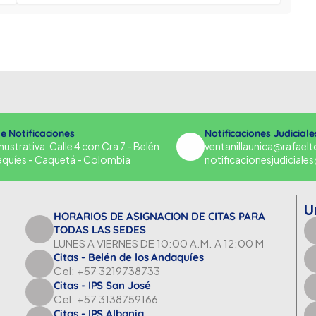
de Notificaciones
Notificaciones Judiciale
strativa: Calle 4 con Cra 7 - Belén
ventanillaunica@rafael
aquíes - Caquetá - Colombia
notificacionesjudicial
U
HORARIOS DE ASIGNACION DE CITAS PARA
TODAS LAS SEDES
LUNES A VIERNES DE 10:00 A.M. A 12:00 M
Citas - Belén de los Andaquíes
Cel: +57 3219738733
Citas - IPS San José
Cel: +57 3138759166
Citas - IPS Albania