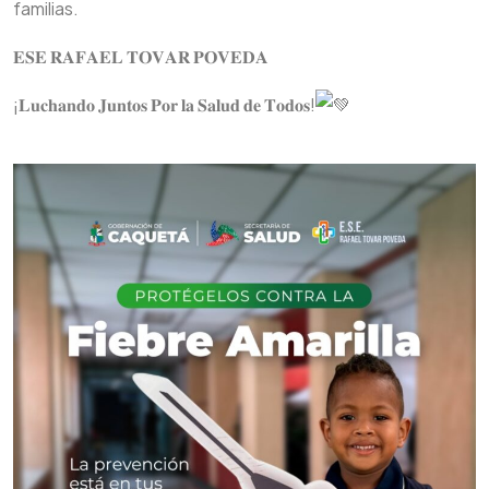
familias.
𝐄𝐒𝐄 𝐑𝐀𝐅𝐀𝐄𝐋 𝐓𝐎𝐕𝐀𝐑 𝐏𝐎𝐕𝐄𝐃𝐀
¡𝐋𝐮𝐜𝐡𝐚𝐧𝐝𝐨 𝐉𝐮𝐧𝐭𝐨𝐬 𝐏𝐨𝐫 𝐥𝐚 𝐒𝐚𝐥𝐮𝐝 𝐝𝐞 𝐓𝐨𝐝𝐨𝐬!