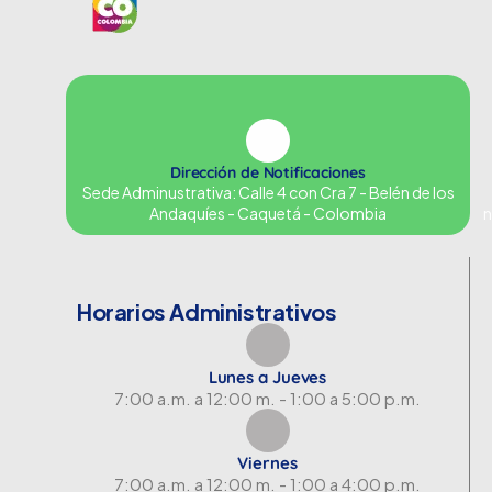
Dirección de Notificaciones
Sede Adminustrativa: Calle 4 con Cra 7 - Belén de los
Andaquíes - Caquetá - Colombia
n
Horarios Administrativos
Lunes a Jueves
7:00 a.m. a 12:00 m. - 1:00 a 5:00 p.m.
Viernes
7:00 a.m. a 12:00 m. - 1:00 a 4:00 p.m.