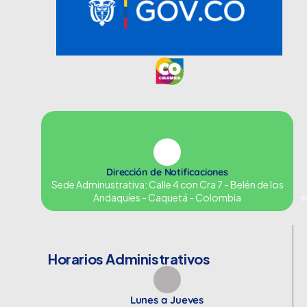
Dirección de Notificaciones
Sede Adminustrativa: Calle 4 con Cra 7 - Belén de los
Andaquíes - Caquetá - Colombia
n
Horarios Administrativos
Lunes a Jueves