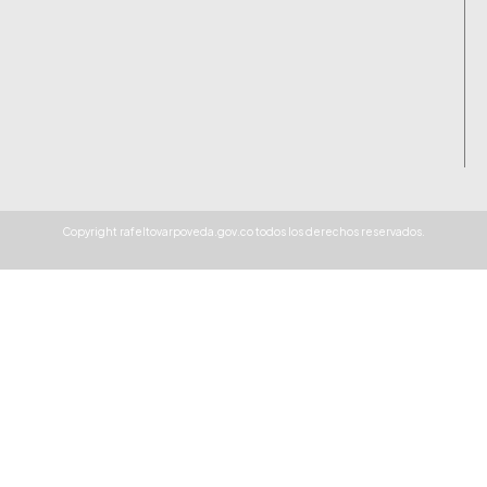
Copyright rafeltovarpoveda.gov.co todos los derechos reservados.