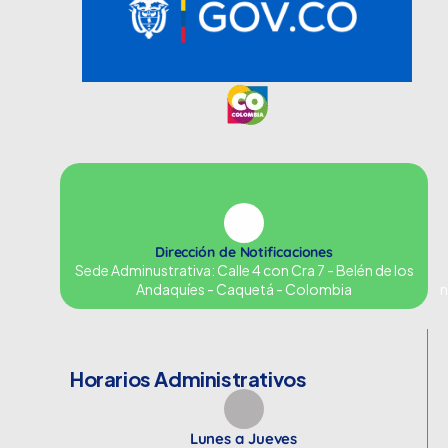
Dirección de Notificaciones
Sede Adminustrativa: Calle 4 con Cra 7 - Belén de los
Andaquíes - Caquetá - Colombia
n
Horarios Administrativos
Lunes a Jueves