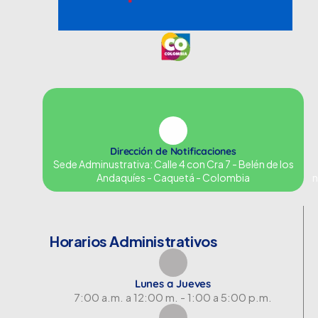
Dirección de Notificaciones
Sede Adminustrativa: Calle 4 con Cra 7 - Belén de los
Andaquíes - Caquetá - Colombia
n
Horarios Administrativos
Lunes a Jueves
7:00 a.m. a 12:00 m. - 1:00 a 5:00 p.m.