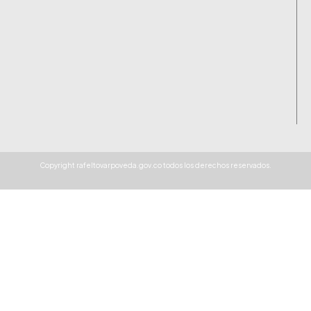
Copyright rafeltovarpoveda.gov.co todos los derechos reservados.