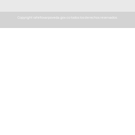
Copyright rafeltovarpoveda.gov.co todos los derechos reservados.