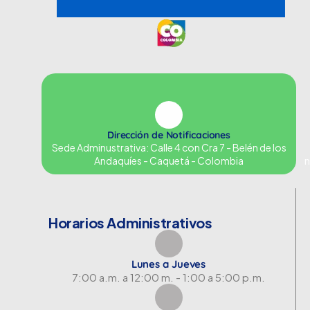
Dirección de Notificaciones
Sede Adminustrativa: Calle 4 con Cra 7 - Belén de los
Andaquíes - Caquetá - Colombia
n
Horarios Administrativos
Lunes a Jueves
7:00 a.m. a 12:00 m. - 1:00 a 5:00 p.m.