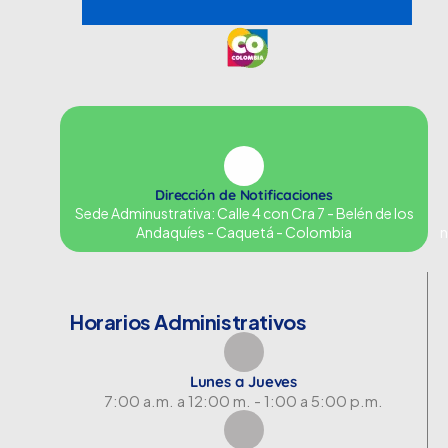
Dirección de Notificaciones
Sede Adminustrativa: Calle 4 con Cra 7 - Belén de los
Andaquíes - Caquetá - Colombia
n
Horarios Administrativos
Lunes a Jueves
7:00 a.m. a 12:00 m. - 1:00 a 5:00 p.m.