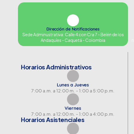
Dirección de Notificaciones
Sede Adminustrativa: Calle 4 con Cra 7 - Belén de los
Andaquíes - Caquetá - Colombia
n
Horarios Administrativos
Lunes a Jueves
7:00 a.m. a 12:00 m. - 1:00 a 5:00 p.m.
Viernes
7:00 a.m. a 12:00 m. - 1:00 a 4:00 p.m.
Horarios Asistenciales