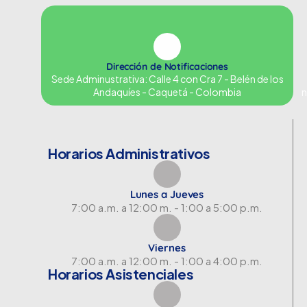
Dirección de Notificaciones
Sede Adminustrativa: Calle 4 con Cra 7 - Belén de los
Andaquíes - Caquetá - Colombia
n
Horarios Administrativos
Lunes a Jueves
7:00 a.m. a 12:00 m. - 1:00 a 5:00 p.m.
Viernes
7:00 a.m. a 12:00 m. - 1:00 a 4:00 p.m.
Horarios Asistenciales