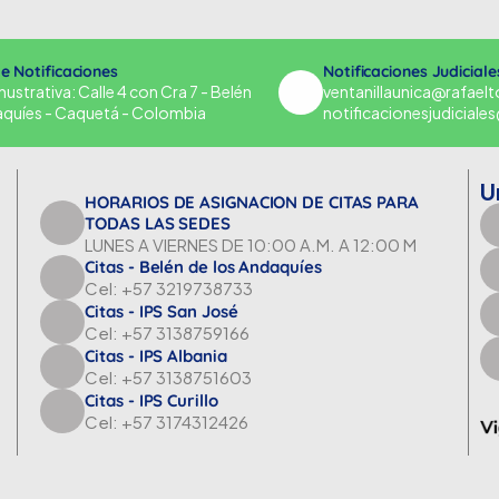
de Notificaciones
Notificaciones Judiciale
strativa: Calle 4 con Cra 7 - Belén
ventanillaunica@rafael
aquíes - Caquetá - Colombia
notificacionesjudicial
U
HORARIOS DE ASIGNACION DE CITAS PARA
TODAS LAS SEDES
LUNES A VIERNES DE 10:00 A.M. A 12:00 M
Citas - Belén de los Andaquíes
Cel: +57 3219738733
Citas - IPS San José
Cel: +57 3138759166
Citas - IPS Albania
Cel: +57 3138751603
Citas - IPS Curillo
Cel: +57 3174312426