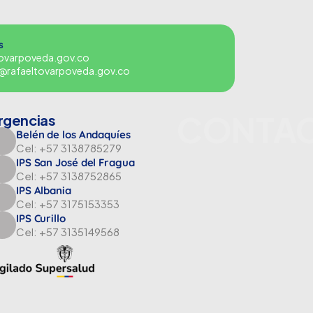
s
tovarpoveda.gov.co
es@rafaeltovarpoveda.gov.co
CONTA
rgencias
Belén de los Andaquíes
Cel: +57 3138785279
IPS San José del Fragua
Cel: +57 3138752865
IPS Albania
Cel: +57 3175153353
IPS Curillo
Cel: +57 3135149568