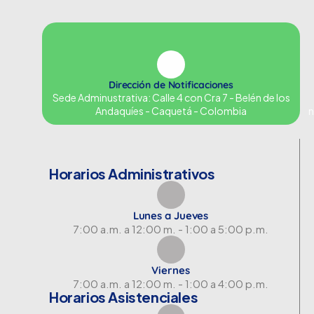
Dirección de Notificaciones
Sede Adminustrativa: Calle 4 con Cra 7 - Belén de los
Andaquíes - Caquetá - Colombia
n
Horarios Administrativos
Lunes a Jueves
7:00 a.m. a 12:00 m. - 1:00 a 5:00 p.m.
Viernes
7:00 a.m. a 12:00 m. - 1:00 a 4:00 p.m.
Horarios Asistenciales