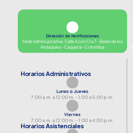
Dirección de Notificaciones
Sede Adminustrativa: Calle 4 con Cra 7 - Belén de los
Andaquíes - Caquetá - Colombia
n
Horarios Administrativos
Lunes a Jueves
7:00 a.m. a 12:00 m. - 1:00 a 5:00 p.m.
Viernes
7:00 a.m. a 12:00 m. - 1:00 a 4:00 p.m.
Horarios Asistenciales