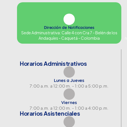
Dirección de Notificaciones
Sede Adminustrativa: Calle 4 con Cra 7 - Belén de los
Andaquíes - Caquetá - Colombia
n
Horarios Administrativos
Lunes a Jueves
7:00 a.m. a 12:00 m. - 1:00 a 5:00 p.m.
Viernes
7:00 a.m. a 12:00 m. - 1:00 a 4:00 p.m.
Horarios Asistenciales