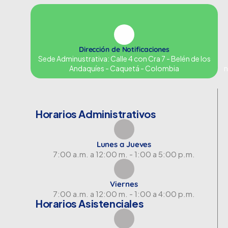
Dirección de Notificaciones
Sede Adminustrativa: Calle 4 con Cra 7 - Belén de los
Andaquíes - Caquetá - Colombia
n
Horarios Administrativos
Lunes a Jueves
7:00 a.m. a 12:00 m. - 1:00 a 5:00 p.m.
Viernes
7:00 a.m. a 12:00 m. - 1:00 a 4:00 p.m.
Horarios Asistenciales