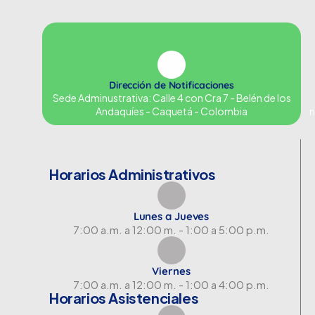
Dirección de Notificaciones
Sede Adminustrativa: Calle 4 con Cra 7 - Belén de los
Andaquíes - Caquetá - Colombia
n
Horarios Administrativos
Lunes a Jueves
7:00 a.m. a 12:00 m. - 1:00 a 5:00 p.m.
Viernes
7:00 a.m. a 12:00 m. - 1:00 a 4:00 p.m.
Horarios Asistenciales