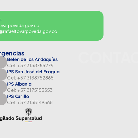
s
tovarpoveda.gov.co
es@rafaeltovarpoveda.gov.co
CONTA
rgencias
Belén de los Andaquíes
Cel: +57 3138785279
IPS San José del Fragua
Cel: +57 3138752865
IPS Albania
Cel: +57 3175153353
IPS Curillo
Cel: +57 3135149568