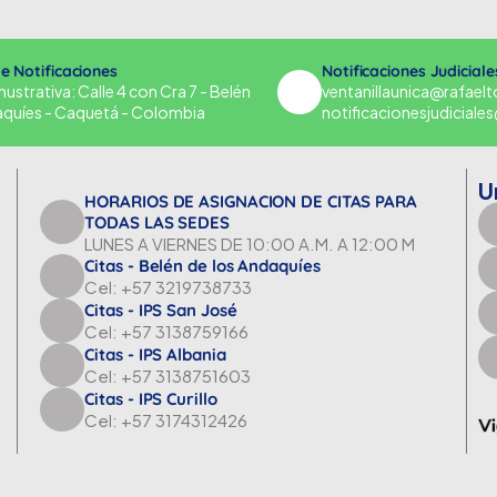
de Notificaciones
Notificaciones Judiciale
strativa: Calle 4 con Cra 7 - Belén
ventanillaunica@rafael
aquíes - Caquetá - Colombia
notificacionesjudicial
U
HORARIOS DE ASIGNACION DE CITAS PARA
TODAS LAS SEDES
LUNES A VIERNES DE 10:00 A.M. A 12:00 M
Citas - Belén de los Andaquíes
Cel: +57 3219738733
Citas - IPS San José
Cel: +57 3138759166
Citas - IPS Albania
Cel: +57 3138751603
Citas - IPS Curillo
Cel: +57 3174312426