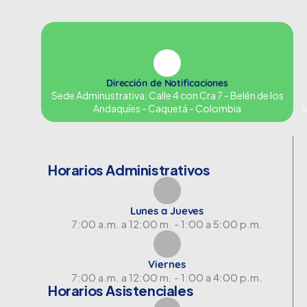
Dirección de Notificaciones
Sede Adminustrativa: Calle 4 con Cra 7 - Belén de los
Andaquíes - Caquetá - Colombia
n
Horarios Administrativos
Lunes a Jueves
7:00 a.m. a 12:00 m. - 1:00 a 5:00 p.m.
Viernes
7:00 a.m. a 12:00 m. - 1:00 a 4:00 p.m.
Horarios Asistenciales