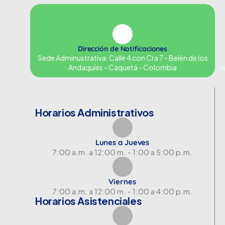
Dirección de Notificaciones
Sede Adminustrativa: Calle 4 con Cra 7 - Belén de los
Andaquíes - Caquetá - Colombia
n
Horarios Administrativos
Lunes a Jueves
7:00 a.m. a 12:00 m. - 1:00 a 5:00 p.m.
Viernes
7:00 a.m. a 12:00 m. - 1:00 a 4:00 p.m.
Horarios Asistenciales