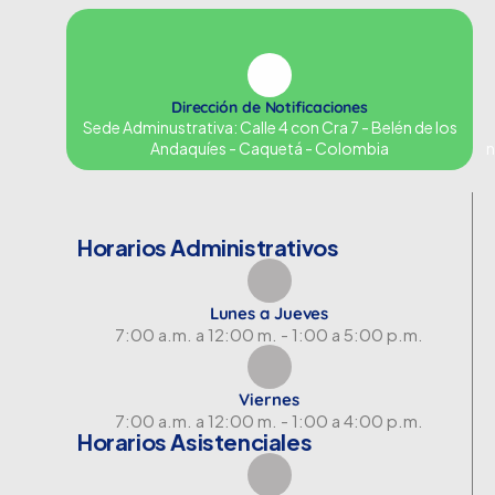
Dirección de Notificaciones
Sede Adminustrativa: Calle 4 con Cra 7 - Belén de los
Andaquíes - Caquetá - Colombia
n
Horarios Administrativos
Lunes a Jueves
7:00 a.m. a 12:00 m. - 1:00 a 5:00 p.m.
Viernes
7:00 a.m. a 12:00 m. - 1:00 a 4:00 p.m.
Horarios Asistenciales