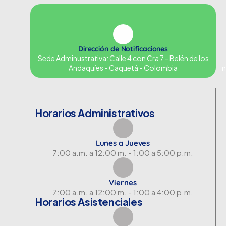
Dirección de Notificaciones
Sede Adminustrativa: Calle 4 con Cra 7 - Belén de los
Andaquíes - Caquetá - Colombia
n
Horarios Administrativos
Lunes a Jueves
7:00 a.m. a 12:00 m. - 1:00 a 5:00 p.m.
Viernes
7:00 a.m. a 12:00 m. - 1:00 a 4:00 p.m.
Horarios Asistenciales