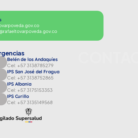
s
tovarpoveda.gov.co
es@rafaeltovarpoveda.gov.co
CONTA
rgencias
Belén de los Andaquíes
Cel: +57 3138785279
IPS San José del Fragua
Cel: +57 3138752865
IPS Albania
Cel: +57 3175153353
IPS Curillo
Cel: +57 3135149568