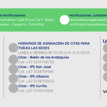
de Notificaciones
Notificaciones Judiciale
strativa: Calle 4 con Cra 7 - Belén
ventanillaunica@rafael
aquíes - Caquetá - Colombia
notificacionesjudicial
U
HORARIOS DE ASIGNACION DE CITAS PARA
TODAS LAS SEDES
LUNES A VIERNES DE 10:00 A.M. A 12:00 M
Citas - Belén de los Andaquíes
Cel: +57 3219738733
Citas - IPS San José
Cel: +57 3138759166
Citas - IPS Albania
Cel: +57 3138751603
Citas - IPS Curillo
Cel: +57 3174312426