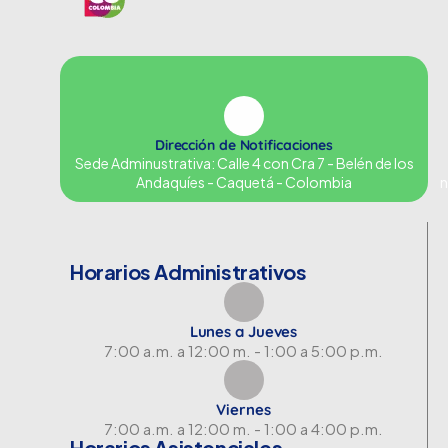
Dirección de Notificaciones
Sede Adminustrativa: Calle 4 con Cra 7 - Belén de los
Andaquíes - Caquetá - Colombia
n
Horarios Administrativos
Lunes a Jueves
7:00 a.m. a 12:00 m. - 1:00 a 5:00 p.m.
Viernes
7:00 a.m. a 12:00 m. - 1:00 a 4:00 p.m.
Horarios Asistenciales