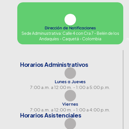
Dirección de Notificaciones
Sede Adminustrativa: Calle 4 con Cra 7 - Belén de los
Andaquíes - Caquetá - Colombia
n
Horarios Administrativos
Lunes a Jueves
7:00 a.m. a 12:00 m. - 1:00 a 5:00 p.m.
Viernes
7:00 a.m. a 12:00 m. - 1:00 a 4:00 p.m.
Horarios Asistenciales