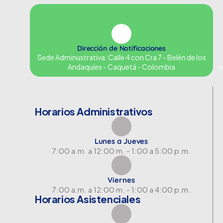
Dirección de Notificaciones
Sede Adminustrativa: Calle 4 con Cra 7 - Belén de los
Andaquíes - Caquetá - Colombia
n
Horarios Administrativos
Lunes a Jueves
7:00 a.m. a 12:00 m. - 1:00 a 5:00 p.m.
Viernes
7:00 a.m. a 12:00 m. - 1:00 a 4:00 p.m.
Horarios Asistenciales