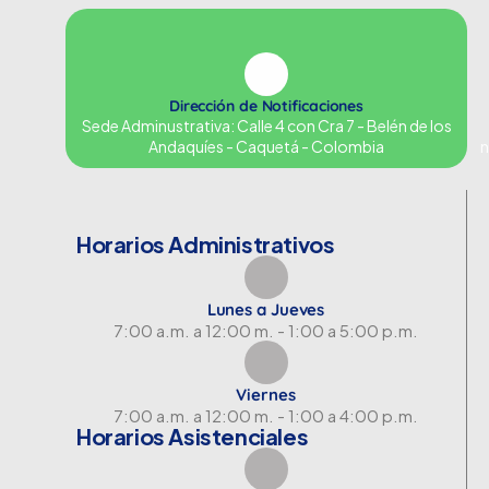
Dirección de Notificaciones
Sede Adminustrativa: Calle 4 con Cra 7 - Belén de los
Andaquíes - Caquetá - Colombia
n
Horarios Administrativos
Lunes a Jueves
7:00 a.m. a 12:00 m. - 1:00 a 5:00 p.m.
Viernes
7:00 a.m. a 12:00 m. - 1:00 a 4:00 p.m.
Horarios Asistenciales