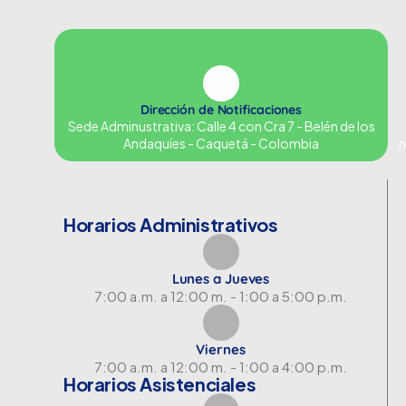
Dirección de Notificaciones
Sede Adminustrativa: Calle 4 con Cra 7 - Belén de los
Andaquíes - Caquetá - Colombia
n
Horarios Administrativos
Lunes a Jueves
7:00 a.m. a 12:00 m. - 1:00 a 5:00 p.m.
Viernes
7:00 a.m. a 12:00 m. - 1:00 a 4:00 p.m.
Horarios Asistenciales