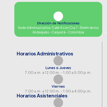
Dirección de Notificaciones
Sede Adminustrativa: Calle 4 con Cra 7 - Belén de los
Andaquíes - Caquetá - Colombia
n
Horarios Administrativos
Lunes a Jueves
7:00 a.m. a 12:00 m. - 1:00 a 5:00 p.m.
Viernes
7:00 a.m. a 12:00 m. - 1:00 a 4:00 p.m.
Horarios Asistenciales