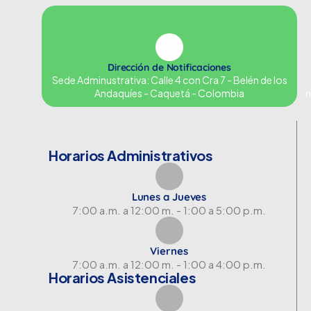
Dirección de Notificaciones
Sede Adminustrativa: Calle 4 con Cra 7 - Belén de los
Andaquíes - Caquetá - Colombia
n
Horarios Administrativos
Lunes a Jueves
7:00 a.m. a 12:00 m. - 1:00 a 5:00 p.m.
Viernes
7:00 a.m. a 12:00 m. - 1:00 a 4:00 p.m.
Horarios Asistenciales