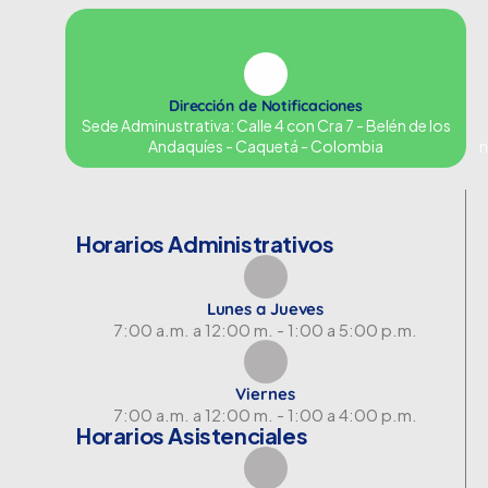
Dirección de Notificaciones
Sede Adminustrativa: Calle 4 con Cra 7 - Belén de los
Andaquíes - Caquetá - Colombia
n
Horarios Administrativos
Lunes a Jueves
7:00 a.m. a 12:00 m. - 1:00 a 5:00 p.m.
Viernes
7:00 a.m. a 12:00 m. - 1:00 a 4:00 p.m.
Horarios Asistenciales