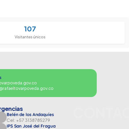
107
Visitantes únicos
s
tovarpoveda.gov.co
es@rafaeltovarpoveda.gov.co
CONTA
rgencias
Belén de los Andaquíes
Cel: +57 3138785279
IPS San José del Fragua