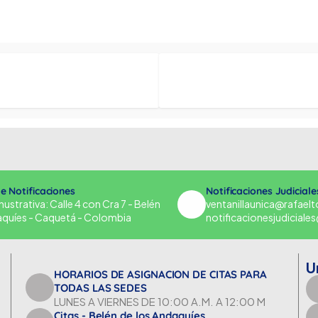
de Notificaciones
Notificaciones Judiciale
strativa: Calle 4 con Cra 7 - Belén
ventanillaunica@rafael
aquíes - Caquetá - Colombia
notificacionesjudicial
U
HORARIOS DE ASIGNACION DE CITAS PARA
TODAS LAS SEDES
LUNES A VIERNES DE 10:00 A.M. A 12:00 M
Citas - Belén de los Andaquíes