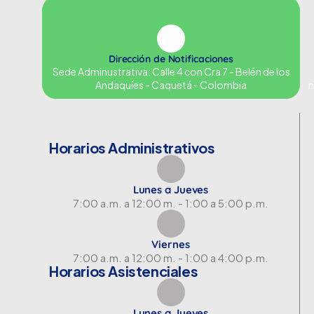
Dirección de Notificaciones
Sede Adminustrativa: Calle 4 con Cra 7 - Belén de los
Andaquíes - Caquetá - Colombia
n
Horarios Administrativos
Lunes a Jueves
7:00 a.m. a 12:00 m. - 1:00 a 5:00 p.m.
Viernes
7:00 a.m. a 12:00 m. - 1:00 a 4:00 p.m.
Horarios Asistenciales
Lunes a Jueves