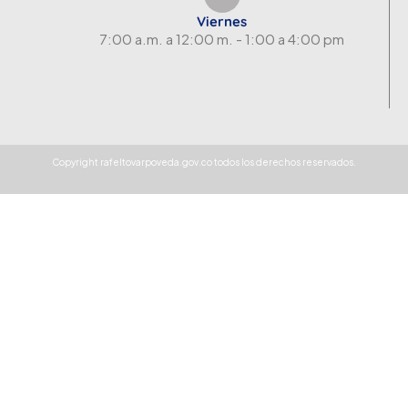
Viernes
7:00 a.m. a 12:00 m. - 1:00 a 4:00 pm
Copyright rafeltovarpoveda.gov.co todos los derechos reservados.