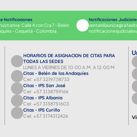
de Notificaciones
Notificaciones Judiciale
strativa: Calle 4 con Cra 7 - Belén
ventanillaunica@rafael
aquíes - Caquetá - Colombia
notificacionesjudicial
U
HORARIOS DE ASIGNACION DE CITAS PARA
TODAS LAS SEDES
LUNES A VIERNES DE 10:00 A.M. A 12:00 M
Citas - Belén de los Andaquíes
Cel: +57 3219738733
Citas - IPS San José
Cel: +57 3138759166
Citas - IPS Albania
Cel: +57 3138751603
Citas - IPS Curillo
Cel: +57 3174312426