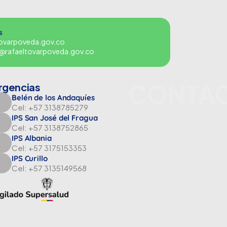
s
tovarpoveda.gov.co
es@rafaeltovarpoveda.gov.co
CONTA
rgencias
Belén de los Andaquíes
Cel: +57 3138785279
IPS San José del Fragua
Cel: +57 3138752865
IPS Albania
Cel: +57 3175153353
IPS Curillo
Cel: +57 3135149568